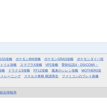
GSS攻略
ポケモンBW攻略
ポケモンORAS攻略
ポケモンダイパ攻
トリエ攻略
スマブラX攻略
VP2攻略
聖剣伝説4・DS(COM)・
攻略
ドラクエ9攻略
FF12攻略
風来のシレン攻略
MOTHER3攻
みトレーニング
ステルス将棋 棋譜再生
ファミコンのプレイ画像
et総合情報局