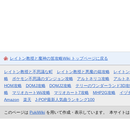
レイトン教授と魔神の笛攻略Wiki トップページに戻る
レイトン教授と不思議な町
レイトン教授と悪魔の箱攻略
レイトン
略
ポケモン不思議のダンジョン攻略
アルトネリコ攻略
アルトネ
HOM攻略
DQMJ攻略
DQMJ2攻略
テリーのワンダーランド3D攻
略
マリオカートWii攻略
マリオカート7攻略
MHP2G攻略
イヅ
Amazon
楽天
J-POP最新人気曲ランキング100
このページは
PukiWiki
を用いて作成・表示しています。 本サイトは