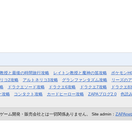
教授と最後の時間旅行攻略
レイトン教授と魔神の笛攻略
ポケモンH
リコ2攻略
アルトネリコ3攻略
グランファンタズム攻略
リーズのア
略
ドラクエソード攻略
ドラクエ6攻略
ドラクエ7攻略
ドラクエ8
ナ攻略
コンタクト攻略
カードヒーロー攻略
ZAPAブログ2.0
色読
ゲーム開発・販売会社とは一切関係ありません。
Site admin：
ZAPAn