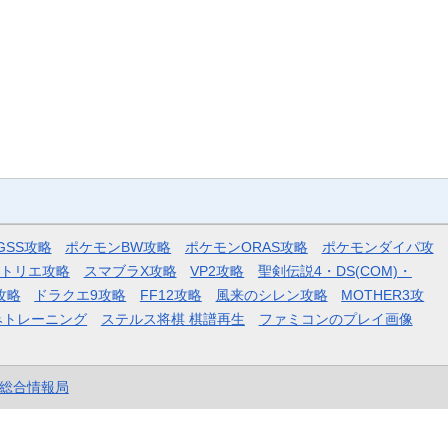
GSS攻略
ポケモンBW攻略
ポケモンORAS攻略
ポケモンダイパ攻
トリエ攻略
スマブラX攻略
VP2攻略
聖剣伝説4・DS(COM)・
攻略
ドラクエ9攻略
FF12攻略
風来のシレン攻略
MOTHER3攻
みトレーニング
ステルス将棋 棋譜再生
ファミコンのプレイ画像
et総合情報局