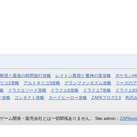
教授と最後の時間旅行攻略
レイトン教授と魔神の笛攻略
ポケモンH
リコ2攻略
アルトネリコ3攻略
グランファンタズム攻略
リーズのア
略
ドラクエソード攻略
ドラクエ6攻略
ドラクエ7攻略
ドラクエ8
ナ攻略
コンタクト攻略
カードヒーロー攻略
ZAPAブログ2.0
色読
ゲーム開発・販売会社とは一切関係ありません。
Site admin：
ZAPAn