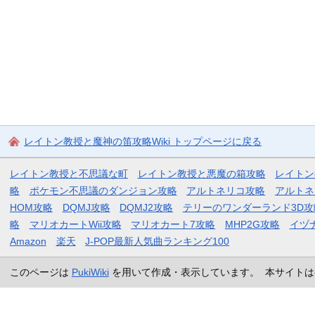
レイトン教授と魔神の笛攻略Wiki トップページに戻る
レイトン教授と不思議な町
レイトン教授と悪魔の箱攻略
レイトン
略
ポケモン不思議のダンジョン攻略
アルトネリコ攻略
アルトネ
HOM攻略
DQMJ攻略
DQMJ2攻略
テリーのワンダーランド3D攻
略
マリオカートWii攻略
マリオカート7攻略
MHP2G攻略
イヅ
Amazon
楽天
J-POP最新人気曲ランキング100
このページは
PukiWiki
を用いて作成・表示しています。 本サイトは