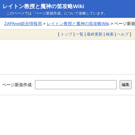
レイトン教授と魔神の笛攻略Wiki
このページでは「ページ新規作成」について攻略しています。
ZAPAnet総合情報局
>
レイトン教授と魔神の笛攻略Wiki
> ページ新
[
トップ
|
一覧
|
最終更新
|
検索
|
ヘルプ
]
ページ新規作成: