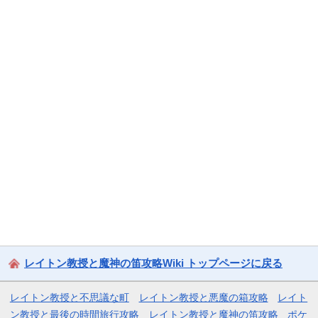
レイトン教授と魔神の笛攻略Wiki トップページに戻る
レイトン教授と不思議な町
レイトン教授と悪魔の箱攻略
レイト
ン教授と最後の時間旅行攻略
レイトン教授と魔神の笛攻略
ポケ