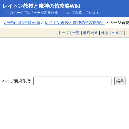
レイトン教授と魔神の笛攻略Wiki
このページでは「ページ新規作成」について攻略しています。
ZAPAnet総合情報局
>
レイトン教授と魔神の笛攻略Wiki
> ページ新
[
トップ
|
一覧
|
最終更新
|
検索
|
ヘルプ
]
ページ新規作成: