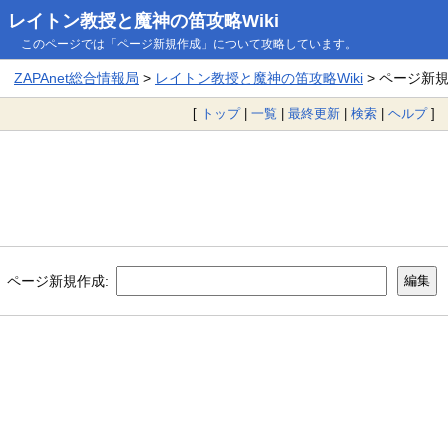
レイトン教授と魔神の笛攻略Wiki
このページでは「ページ新規作成」について攻略しています。
ZAPAnet総合情報局
>
レイトン教授と魔神の笛攻略Wiki
> ページ新
[
トップ
|
一覧
|
最終更新
|
検索
|
ヘルプ
]
ページ新規作成: