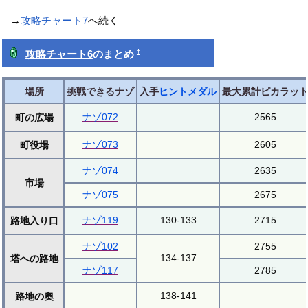
→
攻略チャート7
へ続く
†
攻略チャート6
のまとめ
場所
挑戦できるナゾ
入手
ヒントメダル
最大累計ピカラッ
ナゾ072
2565
町の広場
ナゾ073
2605
町役場
ナゾ074
2635
市場
ナゾ075
2675
ナゾ119
130-133
2715
路地入り口
ナゾ102
2755
134-137
塔への路地
ナゾ117
2785
138-141
路地の奧