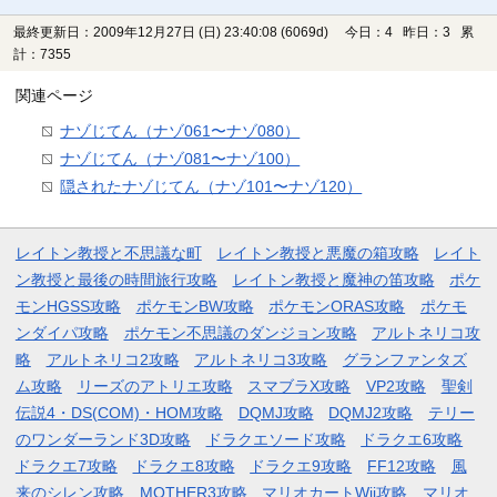
最終更新日：2009年12月27日 (日) 23:40:08
(6069d)
今日：4 昨日：3 累
計：7355
関連ページ
ナゾじてん（ナゾ061〜ナゾ080）
ナゾじてん（ナゾ081〜ナゾ100）
隠されたナゾじてん（ナゾ101〜ナゾ120）
レイトン教授と不思議な町
レイトン教授と悪魔の箱攻略
レイト
ン教授と最後の時間旅行攻略
レイトン教授と魔神の笛攻略
ポケ
モンHGSS攻略
ポケモンBW攻略
ポケモンORAS攻略
ポケモ
ンダイパ攻略
ポケモン不思議のダンジョン攻略
アルトネリコ攻
略
アルトネリコ2攻略
アルトネリコ3攻略
グランファンタズ
ム攻略
リーズのアトリエ攻略
スマブラX攻略
VP2攻略
聖剣
伝説4・DS(COM)・HOM攻略
DQMJ攻略
DQMJ2攻略
テリー
のワンダーランド3D攻略
ドラクエソード攻略
ドラクエ6攻略
ドラクエ7攻略
ドラクエ8攻略
ドラクエ9攻略
FF12攻略
風
来のシレン攻略
MOTHER3攻略
マリオカートWii攻略
マリオ