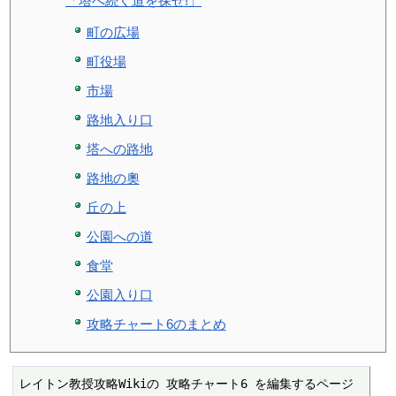
「塔へ続く道を探せ!」
町の広場
町役場
市場
路地入り口
塔への路地
路地の奧
丘の上
公園への道
食堂
公園入り口
攻略チャート6のまとめ
レイトン教授攻略Wikiの 攻略チャート6 を編集するページ