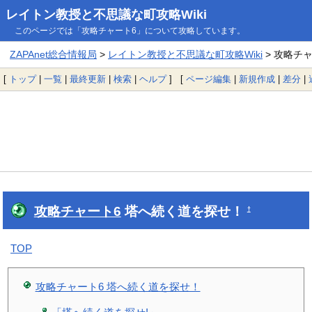
レイトン教授と不思議な町攻略Wiki
このページでは「攻略チャート6」について攻略しています。
ZAPAnet総合情報局
>
レイトン教授と不思議な町攻略Wiki
> 攻略チ
[
トップ
|
一覧
|
最終更新
|
検索
|
ヘルプ
] [
ページ編集
|
新規作成
|
差分
|
攻略チャート6
塔へ続く道を探せ！
†
TOP
攻略チャート6 塔へ続く道を探せ！