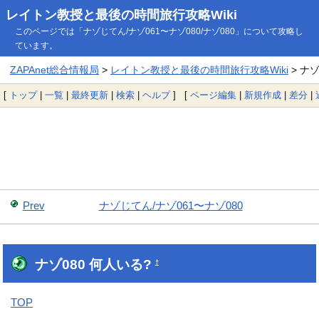
レイトン教授と最後の時間旅行攻略Wiki
このページでは「ナゾじてん/ナゾ061〜ナゾ080/ナゾ080」について攻略し
ています。
ZAPAnet総合情報局
>
レイトン教授と最後の時間旅行攻略Wiki
> ナゾ
[
トップ
|
一覧
|
最終更新
|
検索
|
ヘルプ
] [
ページ編集
|
新規作成
|
差分
|
Prev
ナゾじてん/ナゾ061〜ナゾ080
ナゾ080 何人いる?
†
TOP