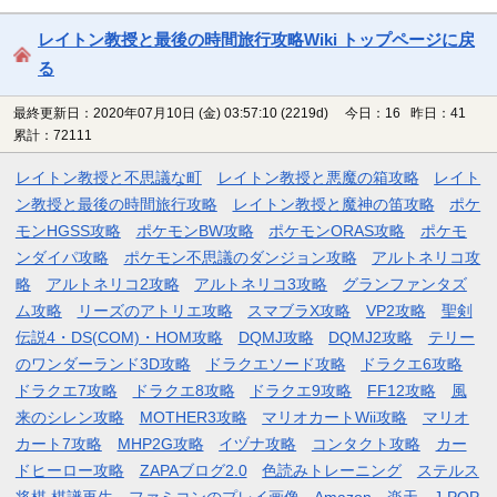
レイトン教授と最後の時間旅行攻略Wiki トップページに戻
る
最終更新日：2020年07月10日 (金) 03:57:10
(2219d)
今日：16 昨日：41
累計：72111
レイトン教授と不思議な町
レイトン教授と悪魔の箱攻略
レイト
ン教授と最後の時間旅行攻略
レイトン教授と魔神の笛攻略
ポケ
モンHGSS攻略
ポケモンBW攻略
ポケモンORAS攻略
ポケモ
ンダイパ攻略
ポケモン不思議のダンジョン攻略
アルトネリコ攻
略
アルトネリコ2攻略
アルトネリコ3攻略
グランファンタズ
ム攻略
リーズのアトリエ攻略
スマブラX攻略
VP2攻略
聖剣
伝説4・DS(COM)・HOM攻略
DQMJ攻略
DQMJ2攻略
テリー
のワンダーランド3D攻略
ドラクエソード攻略
ドラクエ6攻略
ドラクエ7攻略
ドラクエ8攻略
ドラクエ9攻略
FF12攻略
風
来のシレン攻略
MOTHER3攻略
マリオカートWii攻略
マリオ
カート7攻略
MHP2G攻略
イヅナ攻略
コンタクト攻略
カー
ドヒーロー攻略
ZAPAブログ2.0
色読みトレーニング
ステルス
将棋 棋譜再生
ファミコンのプレイ画像
Amazon
楽天
J-POP