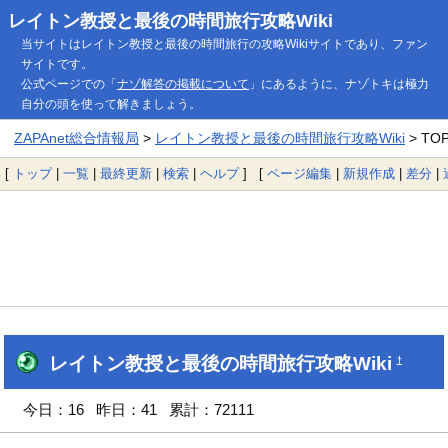
レイトン教授と最後の時間旅行攻略Wiki
当サイトはレイトン教授と最後の時間旅行の攻略Wikiサイトであり、ファン
サイトです。
公式ページでの「
ナゾ解答の掲載について
」にあるように、ナゾトキは極力
自分の頭を使って解きましょう。
ZAPAnet総合情報局
>
レイトン教授と最後の時間旅行攻略Wiki
> TO
[
トップ
|
一覧
|
最終更新
|
検索
|
ヘルプ
] [
ページ編集
|
新規作成
|
差分
|
レイトン教授と最後の時間旅行攻略Wiki
†
今日：16 昨日：41 累計：72111