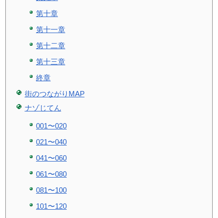
第十章
第十一章
第十二章
第十三章
終章
街のつながりMAP
ナゾじてん
001〜020
021〜040
041〜060
061〜080
081〜100
101〜120