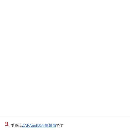
*1
本館は
ZAPAnet総合情報局
です