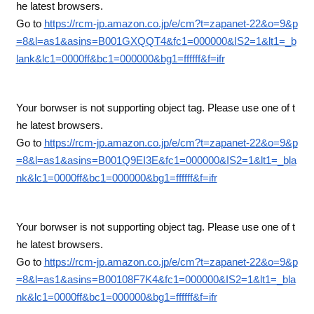
he latest browsers.
Go to
https://rcm-jp.amazon.co.jp/e/cm?t=zapanet-22&o=9&p
=8&l=as1&asins=B001GXQQT4&fc1=000000&IS2=1&lt1=_b
lank&lc1=0000ff&bc1=000000&bg1=ffffff&f=ifr
Your borwser is not supporting object tag. Please use one of t
he latest browsers.
Go to
https://rcm-jp.amazon.co.jp/e/cm?t=zapanet-22&o=9&p
=8&l=as1&asins=B001Q9EI3E&fc1=000000&IS2=1&lt1=_bla
nk&lc1=0000ff&bc1=000000&bg1=ffffff&f=ifr
Your borwser is not supporting object tag. Please use one of t
he latest browsers.
Go to
https://rcm-jp.amazon.co.jp/e/cm?t=zapanet-22&o=9&p
=8&l=as1&asins=B00108F7K4&fc1=000000&IS2=1&lt1=_bla
nk&lc1=0000ff&bc1=000000&bg1=ffffff&f=ifr