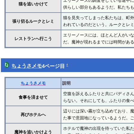
エリーノースの調査をしている途中
猫を追いかけて
供らしい部分もあるようだ。私たち
猫を見失ってしまった私たちは、町
張り切るルークとレミ
われているのだという。ルークとレ
エリーノースには、ほとんど人がい
レストランへ行こう
だ。魔神が現れるまでには時間がある
ちょうさメモ
4ページ目
†
ちょうさメモ
説明
空腹を訴えるふたりと共にパディさ
食事を済ませて
らない。それにしても、ふたりの食
辺りには深い霧が立ち込めており、魔
再びホテルへ
た事で意固地になっているようだ。
ホテルで魔神の出現を待っていた私
魔神を追いかけよう