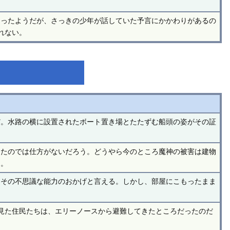
あったようだが、さっきの少年が話していた予言にかかわりがあるの
れない。
だ。水路の横に設置されたボート置き場とたたずむ船頭の姿がその証
きたのでは仕方がないだろう。どうやら今のところ魔神の被害は建物
う。
はその不思議な能力のおかげと言える。しかし、部屋にこもったまま
見た住民たちは、エリーノースから避難してきたところだったのだ