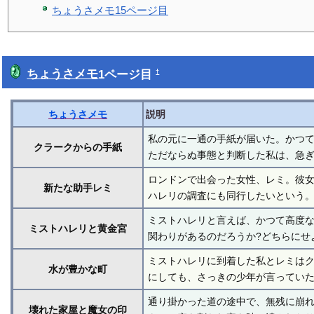
ちょうさメモ15ページ目
ちょうさメモ
1ページ目
†
ちょうさメモ
説明
私の元に一通の手紙が届いた。かつ
クラークからの手紙
ただならぬ事態と判断した私は、急
ロンドンで出会った女性、レミ。彼
新たな助手レミ
ハレリの調査にも同行したいという
ミストハレリと言えば、かつて高度
ミストハレリと黄金宮
関わりがあるのだろうか?どちらにせ
ミストハレリに到着した私とレミは
水が豊かな町
にしても、さっきの少年が言っていた
通り掛かった道の途中で、無残に崩
壊れた家屋と魔女の印