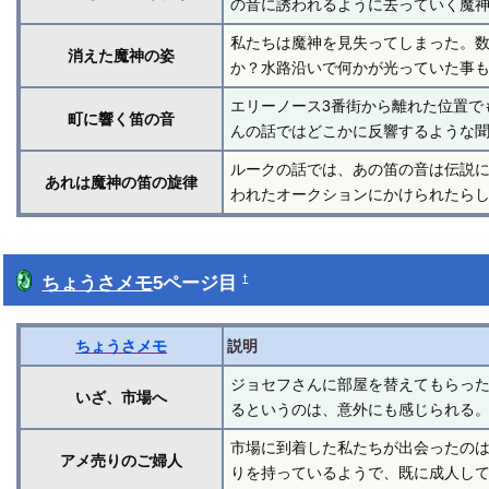
の音に誘われるように去っていく魔
私たちは魔神を見失ってしまった。
消えた魔神の姿
か？水路沿いで何かが光っていた事
エリーノース3番街から離れた位置で
町に響く笛の音
んの話ではどこかに反響するような
ルークの話では、あの笛の音は伝説
あれは魔神の笛の旋律
われたオークションにかけられたら
ちょうさメモ
5ページ目
†
ちょうさメモ
説明
ジョセフさんに部屋を替えてもらっ
いざ、市場へ
るというのは、意外にも感じられる。
市場に到着した私たちが出会ったの
アメ売りのご婦人
りを持っているようで、既に成人し