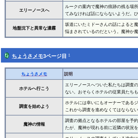
ルークの案内で魔神の痕跡の残る場
エリーノースへ
てみなければ話にならないようだ。
坂道にいたミドーさんの話によると
地盤沈下と異常な濃霧
悩まされているのだという。魔神か
ちょうさメモ
3ページ目
†
ちょうさメモ
説明
エリーノースへついた私たちは調査
ホテルへ行こう
ない。おそらくホテルの従業員たち
ホテルには幸いにもオーナーである
調査を始めよう
これから調査を進めなくてはならない
調査の拠点となるホテルの部屋を予
魔神の情報
たが、魔神が現れる前に近隣の状況を