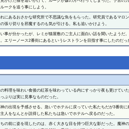
に見かけた猫を追いかけて、ルークが森の方へ行ってしまった。予言の
もルークを追う事にしよう。
外れにあるおさかな研究所で不思議な魚をもらった。研究員であるマロ
ミの張り切りを邪魔するのも気が引ける。私も追いかけよう。
ない事が分かったが、レミが猫屋敷のご主人に面白い話を聞いたようだ
。エリーノース2番街にあるというレストランを目指す事にしたのだっ
んの料理を味わい食後の紅茶を味わっている内にすっかり夜も更けてい
べっぷりは実に見事なものだった。
神の出現を予感させる。急いでホテルに戻っていた私たちだが3番街に
ご主人をなんとか説得した私たちは急いでホテルへ戻るのだった。
たちの前に姿を現したのは、赤く大きな目を持つ巨大な影だった。魔神