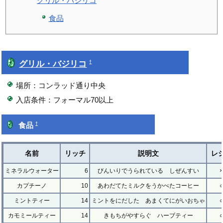
グリル・バジリコ
食品
グリル・バジリコ
†
場所：コンラッド通り中央
入店条件：フォーマル70以上
†
食品
名前
リッチ
説明文
レ
ミネラルウォーター
6
びんいりでうられている しぜんすい
×
カプチーノ
10
あわだてたミルクをうかべたコーヒー
○
ミントティー
14
ミントをにだした あまくてにがいおちゃ
○
カモミールティー
14
きもちがやすらぐ ハーブティー
○