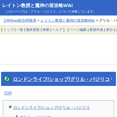
レイトン教授と魔神の笛攻略Wiki
このページでは「グリル・バジリコ」について攻略しています。
ZAPAnet総合情報局
>
レイトン教授と魔神の笛攻略Wiki
> グリル・
[
トップ
|
一覧
|
最終更新
|
検索
|
ヘルプ
] [
ページ編集
|
新規作成
|
差分
|
ロンドンライフ/ショップ/グリル・バジリコ
†
TOP
ロンドンライフ/ショップ/グリル・バジリコ