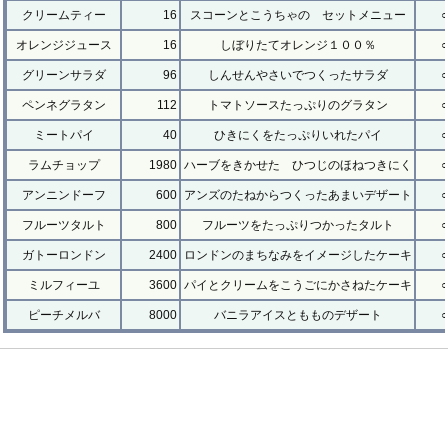
クリームティー
16
スコーンとこうちゃの セットメニュー
○
オレンジジュース
16
しぼりたてオレンジ１００％
○
グリーンサラダ
96
しんせんやさいでつくったサラダ
○
ペンネグラタン
112
トマトソースたっぷりのグラタン
○
ミートパイ
40
ひきにくをたっぷりいれたパイ
○
ラムチョップ
1980
ハーブをきかせた ひつじのほねつきにく
○
アンニンドーフ
600
アンズのたねからつくったあまいデザート
○
フルーツタルト
800
フルーツをたっぷりつかったタルト
○
ガトーロンドン
2400
ロンドンのまちなみをイメージしたケーキ
○
ミルフィーユ
3600
パイとクリームをこうごにかさねたケーキ
○
ピーチメルバ
8000
バニラアイスともものデザート
○