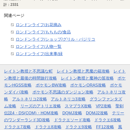
計：2331
関連ページ
ロンドンライフ/お花摘み
ロンドンライフ/もちもの/食品
ロンドンライフ/ショップ/グリル・バジリコ
ロンドンライフ/人物一覧
ロンドンライフ/出来事/緑
レイトン教授と不思議な町
レイトン教授と悪魔の箱攻略
レイト
ン教授と最後の時間旅行攻略
レイトン教授と魔神の笛攻略
ポケ
モンHGSS攻略
ポケモンBW攻略
ポケモンORAS攻略
ポケモ
ンダイパ攻略
ポケモン不思議のダンジョン攻略
アルトネリコ攻
略
アルトネリコ2攻略
アルトネリコ3攻略
グランファンタズ
ム攻略
リーズのアトリエ攻略
スマブラX攻略
VP2攻略
聖剣
伝説4・DS(COM)・HOM攻略
DQMJ攻略
DQMJ2攻略
テリー
のワンダーランド3D攻略
ドラクエソード攻略
ドラクエ6攻略
ドラクエ7攻略
ドラクエ8攻略
ドラクエ9攻略
FF12攻略
風