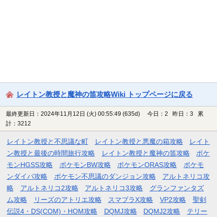
レイトン教授と魔神の笛攻略Wiki トップページに戻る
最終更新日：2024年11月12日 (火) 00:55:49
(635d)
今日：2 昨日：3 累
計：3212
レイトン教授と不思議な町
レイトン教授と悪魔の箱攻略
レイト
ン教授と最後の時間旅行攻略
レイトン教授と魔神の笛攻略
ポケ
モンHGSS攻略
ポケモンBW攻略
ポケモンORAS攻略
ポケモ
ンダイパ攻略
ポケモン不思議のダンジョン攻略
アルトネリコ攻
略
アルトネリコ2攻略
アルトネリコ3攻略
グランファンタズ
ム攻略
リーズのアトリエ攻略
スマブラX攻略
VP2攻略
聖剣
伝説4・DS(COM)・HOM攻略
DQMJ攻略
DQMJ2攻略
テリー