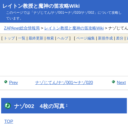
レイトン教授と魔神の笛攻略Wiki
このページでは「ナゾじてん/ナゾ001〜ナゾ020/ナゾ002」について攻略し
ています。
ZAPAnet総合情報局
>
レイトン教授と魔神の笛攻略Wiki
> ナゾじてん/
[
トップ
|
一覧
|
最終更新
|
検索
|
ヘルプ
] [
ページ編集
|
新規作成
|
差分
|
Prev
ナゾじてん/ナゾ001〜ナゾ020
Next
ナゾ002 4枚の写真
†
TOP