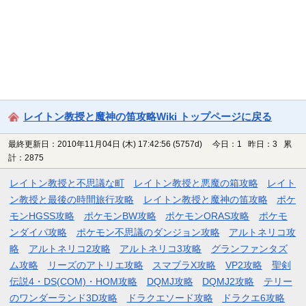
レイトン教授と魔神の笛攻略Wiki トップページに戻る
最終更新日：2010年11月04日 (木) 17:42:56
(5757d)
今日：1 昨日：3 累
計：2875
レイトン教授と不思議な町
レイトン教授と悪魔の箱攻略
レイト
ン教授と最後の時間旅行攻略
レイトン教授と魔神の笛攻略
ポケ
モンHGSS攻略
ポケモンBW攻略
ポケモンORAS攻略
ポケモ
ンダイパ攻略
ポケモン不思議のダンジョン攻略
アルトネリコ攻
略
アルトネリコ2攻略
アルトネリコ3攻略
グランファンタズ
ム攻略
リーズのアトリエ攻略
スマブラX攻略
VP2攻略
聖剣
伝説4・DS(COM)・HOM攻略
DQMJ攻略
DQMJ2攻略
テリー
のワンダーランド3D攻略
ドラクエソード攻略
ドラクエ6攻略