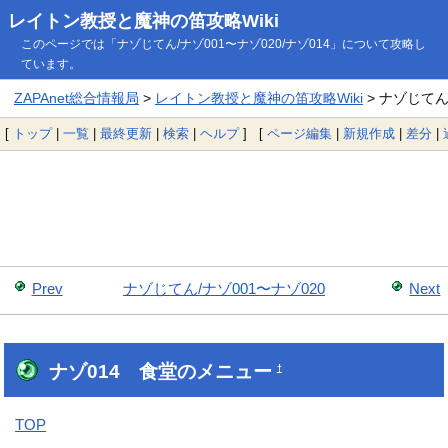
レイトン教授と魔神の笛攻略Wiki
このページでは「ナゾじてん/ナゾ001〜ナゾ020/ナゾ014」について攻略し
ています。
ZAPAnet総合情報局
>
レイトン教授と魔神の笛攻略Wiki
> ナゾじてん/
[
トップ
|
一覧
|
最終更新
|
検索
|
ヘルプ
] [
ページ編集
|
新規作成
|
差分
|
Prev
ナゾじてん/ナゾ001〜ナゾ020
Next
ナゾ014 食堂のメニュー
†
TOP