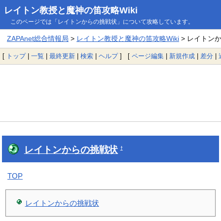
レイトン教授と魔神の笛攻略Wiki
このページでは「レイトンからの挑戦状」について攻略しています。
ZAPAnet総合情報局
>
レイトン教授と魔神の笛攻略Wiki
> レイトン
[
トップ
|
一覧
|
最終更新
|
検索
|
ヘルプ
] [
ページ編集
|
新規作成
|
差分
|
レイトンからの挑戦状
†
TOP
レイトンからの挑戦状