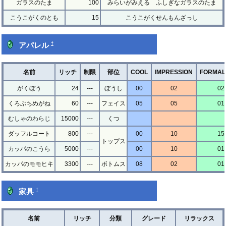
ガラスのたま
100
みらいがみえる ふしぎなガラスのたま
こうこがくのとも
15
こうこがくせんもんざっし
†
アパレル
名前
リッチ
制限
部位
COOL
IMPRESSION
FORMAL
がくぼう
24
---
ぼうし
00
02
02
くろぶちめがね
60
---
フェイス
05
05
01
むしゃのわらじ
15000
---
くつ
ダッフルコート
800
---
00
10
15
トップス
カッパのこうら
5000
---
00
10
01
カッパのモモヒキ
3300
---
ボトムス
08
02
01
†
家具
名前
リッチ
分類
グレード
リラックス