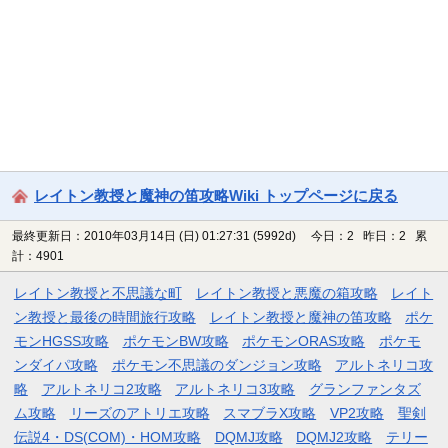
レイトン教授と魔神の笛攻略Wiki トップページに戻る
最終更新日：2010年03月14日 (日) 01:27:31
(5992d)
今日：2 昨日：2 累
計：4901
レイトン教授と不思議な町
レイトン教授と悪魔の箱攻略
レイト
ン教授と最後の時間旅行攻略
レイトン教授と魔神の笛攻略
ポケ
モンHGSS攻略
ポケモンBW攻略
ポケモンORAS攻略
ポケモ
ンダイパ攻略
ポケモン不思議のダンジョン攻略
アルトネリコ攻
略
アルトネリコ2攻略
アルトネリコ3攻略
グランファンタズ
ム攻略
リーズのアトリエ攻略
スマブラX攻略
VP2攻略
聖剣
伝説4・DS(COM)・HOM攻略
DQMJ攻略
DQMJ2攻略
テリー