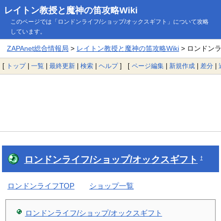
レイトン教授と魔神の笛攻略Wiki
このページでは「ロンドンライフ/ショップ/オックスギフト」について攻略
しています。
ZAPAnet総合情報局
>
レイトン教授と魔神の笛攻略Wiki
> ロンドン
[
トップ
|
一覧
|
最終更新
|
検索
|
ヘルプ
] [
ページ編集
|
新規作成
|
差分
|
ロンドンライフ/ショップ/オックスギフト
†
ロンドンライフTOP
ショップ一覧
ロンドンライフ/ショップ/オックスギフト