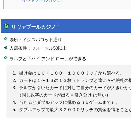
リヴァプールカジノ
リヴァプールカジノ
†
場所：イクスパロット通り
入店条件：フォーマル50以上
ラルフと「ハイ アンド ロー」ができる
掛け金は１０・１００・１０００リッチから選べる。
カードは１〜１３の１３枚（トランプと違いＡや絵札の
ラルフが引いたカードに対して自分のカードが大きいか
（同じ数字のカードが出る＝引き分け は無い）
当たるとダブルアップに挑める（５ゲームまで）。
ダブルアップで最大３２０００リッチの賞金を得ること