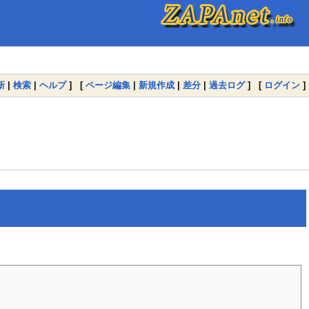
新
|
検索
|
ヘルプ
] [
ページ編集
|
新規作成
|
差分
|
過去ログ
] [
ログイン
]