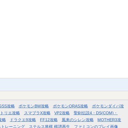
GSS攻略
ポケモンBW攻略
ポケモンORAS攻略
ポケモンダイパ攻
トリエ攻略
スマブラX攻略
VP2攻略
聖剣伝説4・DS(COM)・
攻略
ドラクエ9攻略
FF12攻略
風来のシレン攻略
MOTHER3攻
みトレーニング
ステルス将棋 棋譜再生
ファミコンのプレイ画像