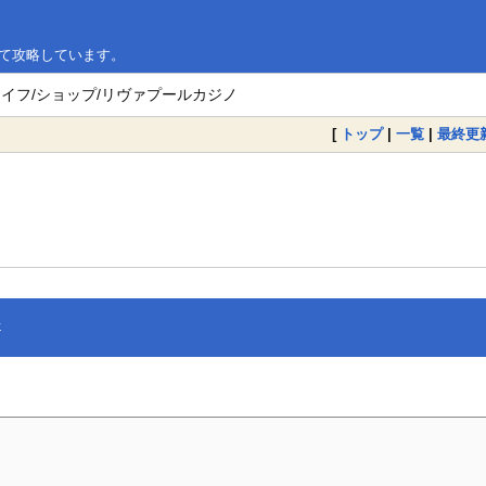
いて攻略しています。
ライフ/ショップ/リヴァプールカジノ
[
トップ
|
一覧
|
最終更
†