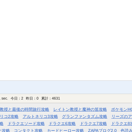
 sec.
今日：2 昨日：0 累計：4631
教授と最後の時間旅行攻略
レイトン教授と魔神の笛攻略
ポケモンH
リコ2攻略
アルトネリコ3攻略
グランファンタズム攻略
リーズのア
略
ドラクエソード攻略
ドラクエ6攻略
ドラクエ7攻略
ドラクエ8
ナ攻略
コンタクト攻略
カードヒーロー攻略
ZAPAブログ2.0
色読