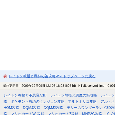
レイトン教授と魔神の笛攻略Wiki トップページに戻る
最終更新日：2009年12月09日 (水) 08:18:08
(6084d)
HTML convert time：0.001
レイトン教授と不思議な町
レイトン教授と悪魔の箱攻略
レイトン
略
ポケモン不思議のダンジョン攻略
アルトネリコ攻略
アルトネ
HOM攻略
DQMJ攻略
DQMJ2攻略
テリーのワンダーランド3D攻
略
マリオカートWii攻略
マリオカート7攻略
MHP2G攻略
イヅ