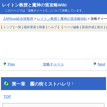
レイトン教授と魔神の笛攻略Wiki
このページでは「攻略チャート/1」について攻略しています。
ZAPAnet総合情報局
>
レイトン教授と魔神の笛攻略Wiki
> 攻略チャー
[
トップ
|
一覧
|
最終更新
|
検索
|
ヘルプ
] [
ページ編集
|
新規作成
|
差分
|
Prev
攻略チャート
Next
第一章 霧の街ミストハレリ
†
TOP