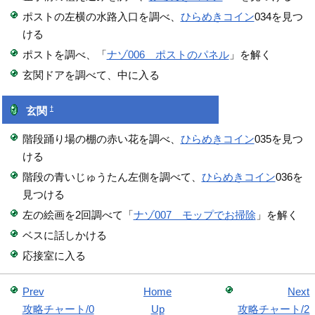
ポストの左横の水路入口を調べ、
ひらめきコイン
034を見つ
ける
ポストを調べ、「
ナゾ006 ポストのパネル
」を解く
玄関ドアを調べて、中に入る
†
玄関
階段踊り場の棚の赤い花を調べ、
ひらめきコイン
035を見つ
ける
階段の青いじゅうたん左側を調べて、
ひらめきコイン
036を
見つける
左の絵画を2回調べて「
ナゾ007 モップでお掃除
」を解く
ベスに話しかける
応接室に入る
Prev
Home
Next
攻略チャート/0
Up
攻略チャート/2