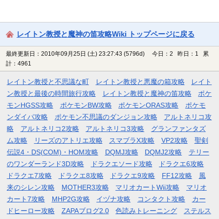
レイトン教授と魔神の笛攻略Wiki トップページに戻る
最終更新日：2010年09月25日 (土) 23:27:43
(5796d)
今日：2 昨日：1 累
計：4961
レイトン教授と不思議な町
レイトン教授と悪魔の箱攻略
レイト
ン教授と最後の時間旅行攻略
レイトン教授と魔神の笛攻略
ポケ
モンHGSS攻略
ポケモンBW攻略
ポケモンORAS攻略
ポケモ
ンダイパ攻略
ポケモン不思議のダンジョン攻略
アルトネリコ攻
略
アルトネリコ2攻略
アルトネリコ3攻略
グランファンタズ
ム攻略
リーズのアトリエ攻略
スマブラX攻略
VP2攻略
聖剣
伝説4・DS(COM)・HOM攻略
DQMJ攻略
DQMJ2攻略
テリー
のワンダーランド3D攻略
ドラクエソード攻略
ドラクエ6攻略
ドラクエ7攻略
ドラクエ8攻略
ドラクエ9攻略
FF12攻略
風
来のシレン攻略
MOTHER3攻略
マリオカートWii攻略
マリオ
カート7攻略
MHP2G攻略
イヅナ攻略
コンタクト攻略
カー
ドヒーロー攻略
ZAPAブログ2.0
色読みトレーニング
ステルス