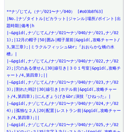
**ナゾじてん（ナゾ021〜ナゾ040） [#o03b8f63]

|No.|ナゾタイトル|ピカラット|ジャンル|場所/ポイント|出
題時期|備考|h

|~&pgid(,ナゾじてん/ナゾ021〜ナゾ040/ナゾ021,ナゾ02
1);|12月の帽子|50|囲み|帽子屋前|&pgid(,攻略チャート/
3,第三章);|ミラクルフィッシュ&br;『おおらかな橋の水
槽』|

|~&pgid(,ナゾじてん/ナゾ021〜ナゾ040/ナゾ022,ナゾ02
2);|穴のある便せん|30|線引き|３０１号室|&pgid(,攻略チ
ャート/4,第四章);||

|~&pgid(,ナゾじてん/ナゾ021〜ナゾ040/ナゾ023,ナゾ02
3);|割れた時計|30|線引き|ホテル前|&pgid(,攻略チャー
ト/4,第四章);|にんぎょうげき&br;演技『ひねった』|

|~&pgid(,ナゾじてん/ナゾ021〜ナゾ040/ナゾ024,ナゾ02
4);|孤独な２人|20|配置|レストラン前|&pgid(,攻略チャー
ト/4,第四章);||

|~&pgid(,ナゾじてん/ナゾ021〜ナゾ040/ナゾ025,ナゾ02
5);|どのパン？|35|文字入力|レストラン|&pgid(,攻略チャ