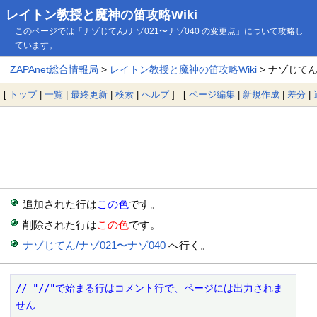
レイトン教授と魔神の笛攻略Wiki
このページでは「ナゾじてん/ナゾ021〜ナゾ040 の変更点」について攻略し
ています。
ZAPAnet総合情報局
>
レイトン教授と魔神の笛攻略Wiki
> ナゾじてん
[
トップ
|
一覧
|
最終更新
|
検索
|
ヘルプ
] [
ページ編集
|
新規作成
|
差分
|
追加された行は
この色
です。
削除された行は
この色
です。
ナゾじてん/ナゾ021〜ナゾ040
へ行く。
// "//"で始まる行はコメント行で、ページには出力されま
せん
