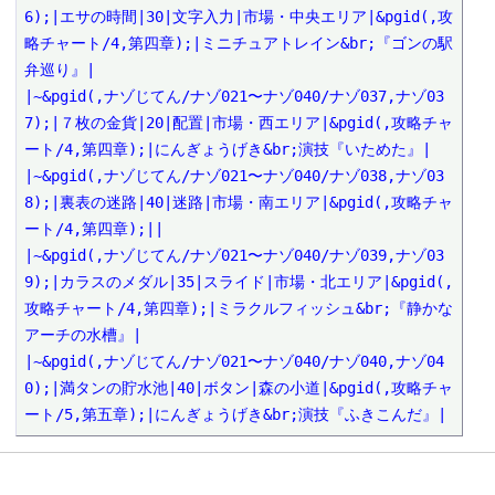
6);|エサの時間|30|文字入力|市場・中央エリア|&pgid(,攻
略チャート/4,第四章);|ミニチュアトレイン&br;『ゴンの駅
弁巡り』|

|~&pgid(,ナゾじてん/ナゾ021〜ナゾ040/ナゾ037,ナゾ03
7);|７枚の金貨|20|配置|市場・西エリア|&pgid(,攻略チャ
ート/4,第四章);|にんぎょうげき&br;演技『いためた』|

|~&pgid(,ナゾじてん/ナゾ021〜ナゾ040/ナゾ038,ナゾ03
8);|裏表の迷路|40|迷路|市場・南エリア|&pgid(,攻略チャ
ート/4,第四章);||

|~&pgid(,ナゾじてん/ナゾ021〜ナゾ040/ナゾ039,ナゾ03
9);|カラスのメダル|35|スライド|市場・北エリア|&pgid(,
攻略チャート/4,第四章);|ミラクルフィッシュ&br;『静かな
アーチの水槽』|

|~&pgid(,ナゾじてん/ナゾ021〜ナゾ040/ナゾ040,ナゾ04
0);|満タンの貯水池|40|ボタン|森の小道|&pgid(,攻略チャ
ート/5,第五章);|にんぎょうげき&br;演技『ふきこんだ』|