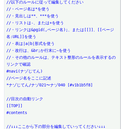
//以下のルールに従って編集してください

//・ページ名は*を使う

//・見出しは**、***を使う

//・リストは-、または+を使う

//・リンクは&pgid(,ページ名);、または[[]]、[[ページ
名:URL]]を使う

//・表は|a|b|形式を使う

//・改行は、&br;か行末に~を使う

//・その他のルールは、テキスト整形のルールを表示するの
リンクで確認

#navi(ナゾじてん)

//ページ名をここに記述

*ナゾじてん/ナゾ021〜ナゾ040 [#v1b1b5f8]

//目次の自動リンク

[[TOP]]

#contents

//↓↓↓ここから下の部分を編集していってください↓↓↓
