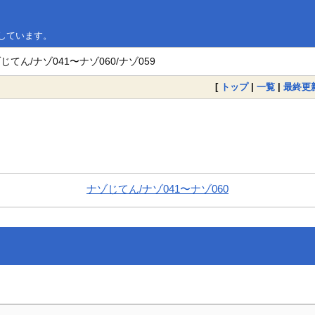
略しています。
じてん/ナゾ041〜ナゾ060/ナゾ059
[
トップ
|
一覧
|
最終更
ナゾじてん/ナゾ041〜ナゾ060