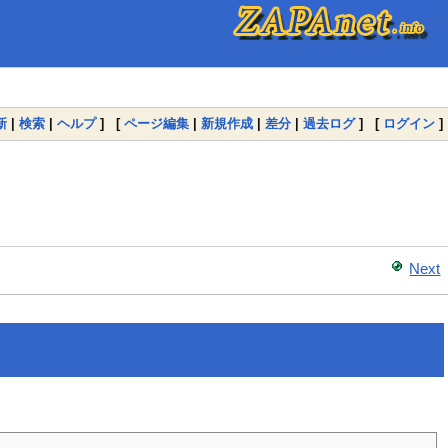
新
|
検索
|
ヘルプ
] [
ページ編集
|
新規作成
|
差分
|
過去ログ
] [
ログイン
]
Next