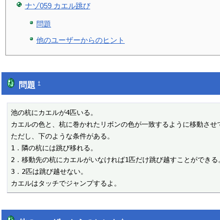
ナゾ059 カエル跳び
問題
他のユーザーからのヒント
問題
†
池の杭にカエルが4匹いる。

カエルの色と、杭に巻かれたリボンの色が一致するように移動させて
ただし、下のような条件がある。

1．隣の杭には跳び移れる。

2．移動先の杭にカエルがいなければ1匹だけ跳び越すことができる。
3．2匹は跳び越せない。

カエルはタッチでジャンプするよ。