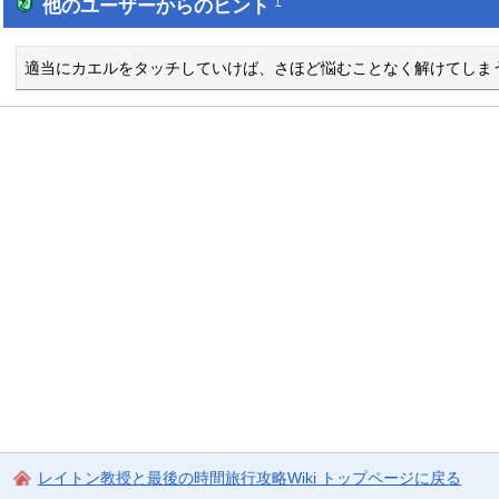
他のユーザーからのヒント
†
適当にカエルをタッチしていけば、さほど悩むことなく解けてしま
レイトン教授と最後の時間旅行攻略Wiki トップページに戻る