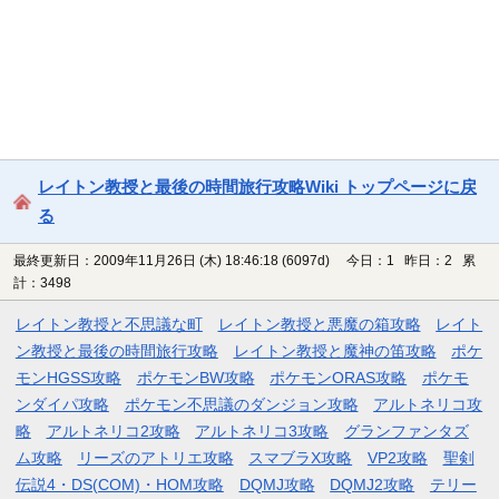
レイトン教授と最後の時間旅行攻略Wiki トップページに戻
る
最終更新日：2009年11月26日 (木) 18:46:18
(6097d)
今日：1 昨日：2 累
計：3498
レイトン教授と不思議な町
レイトン教授と悪魔の箱攻略
レイト
ン教授と最後の時間旅行攻略
レイトン教授と魔神の笛攻略
ポケ
モンHGSS攻略
ポケモンBW攻略
ポケモンORAS攻略
ポケモ
ンダイパ攻略
ポケモン不思議のダンジョン攻略
アルトネリコ攻
略
アルトネリコ2攻略
アルトネリコ3攻略
グランファンタズ
ム攻略
リーズのアトリエ攻略
スマブラX攻略
VP2攻略
聖剣
伝説4・DS(COM)・HOM攻略
DQMJ攻略
DQMJ2攻略
テリー