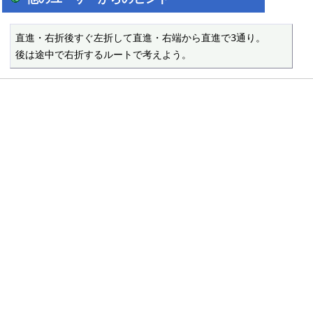
直進・右折後すぐ左折して直進・右端から直進で3通り。

後は途中で右折するルートで考えよう。