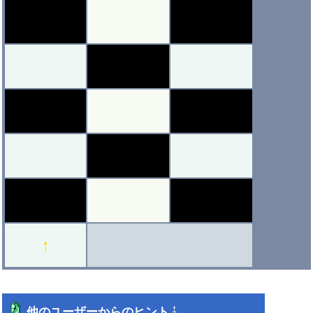
黒
黒
黒
↑
他のユーザーからのヒント
†