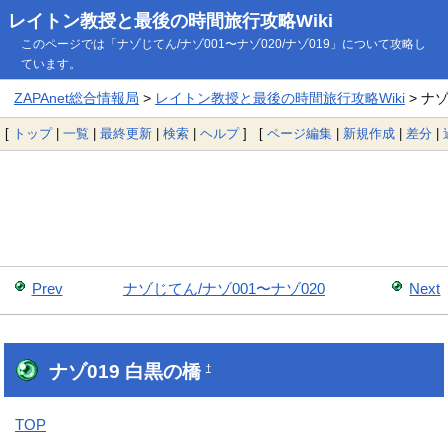
レイトン教授と最後の時間旅行攻略Wiki
このページでは「ナゾじてん/ナゾ001〜ナゾ020/ナゾ019」について攻略し
ています。
ZAPAnet総合情報局
>
レイトン教授と最後の時間旅行攻略Wiki
> ナゾ
[
トップ
|
一覧
|
最終更新
|
検索
|
ヘルプ
] [
ページ編集
|
新規作成
|
差分
|
Prev
ナゾじてん/ナゾ001〜ナゾ020
Next
ナゾ019 白黒の橋
†
TOP