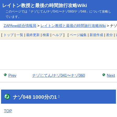
レイトン教授と最後の時間旅行攻略Wiki
このページでは「ナゾじてん/ナゾ041〜ナゾ060/ナゾ048」について攻略し
ています。
ZAPAnet総合情報局
>
レイトン教授と最後の時間旅行攻略Wiki
> ナゾ
[
トップ
|
一覧
|
最終更新
|
検索
|
ヘルプ
] [
ページ編集
|
新規作成
|
差分
|
Prev
ナゾじてん/ナゾ041〜ナゾ060
Next
ナゾ048 1000分の1
†
TOP