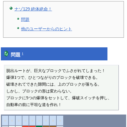
ナゾ129 絶体絶命！
問題
他のユーザーからのヒント
問題
†
脱出ルートが、巨大なブロックでふさがれてしまった！

爆弾1つで、ひとつながりのブロックを破壊できる。

破壊されてできた隙間には、上のブロックが落ちる。

しかし、ブロックの形は変わらない。

ブロックに5つの爆弾をセットして、爆破スイッチを押し、

自動車の前に平坦な道を作れ！
■
■
■
■
■
■
■
■
■