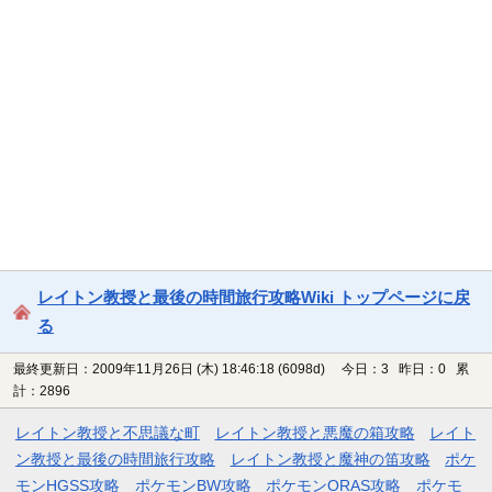
レイトン教授と最後の時間旅行攻略Wiki トップページに戻
る
最終更新日：2009年11月26日 (木) 18:46:18
(6098d)
今日：3 昨日：0 累
計：2896
レイトン教授と不思議な町
レイトン教授と悪魔の箱攻略
レイト
ン教授と最後の時間旅行攻略
レイトン教授と魔神の笛攻略
ポケ
モンHGSS攻略
ポケモンBW攻略
ポケモンORAS攻略
ポケモ