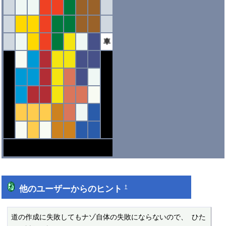
車
他のユーザーからのヒント
†
道の作成に失敗してもナゾ自体の失敗にならないので、 ひた