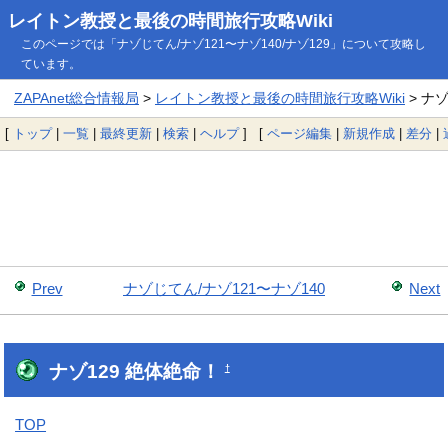
レイトン教授と最後の時間旅行攻略Wiki
このページでは「ナゾじてん/ナゾ121〜ナゾ140/ナゾ129」について攻略し
ています。
ZAPAnet総合情報局
>
レイトン教授と最後の時間旅行攻略Wiki
> ナゾ
[
トップ
|
一覧
|
最終更新
|
検索
|
ヘルプ
] [
ページ編集
|
新規作成
|
差分
|
Prev
ナゾじてん/ナゾ121〜ナゾ140
Next
ナゾ129 絶体絶命！
†
TOP