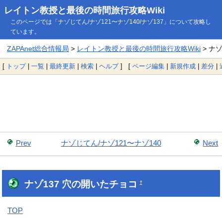
レイトン教授と最後の時間旅行攻略Wiki
このページでは「ナゾじてん/ナゾ121〜ナゾ140/ナゾ137」について攻略し
ています。
ZAPAnet総合情報局
>
レイトン教授と最後の時間旅行攻略Wiki
> ナゾ
[
トップ
|
一覧
|
最終更新
|
検索
|
ヘルプ
] [
ページ編集
|
新規作成
|
差分
|
Prev
ナゾじてん/ナゾ121〜ナゾ140
Next
ナゾ137 穴の開いたチョコ
†
TOP