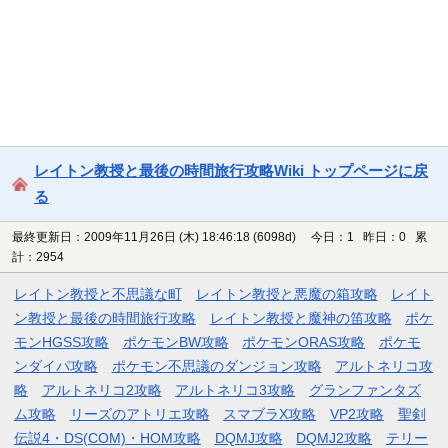
レイトン教授と最後の時間旅行攻略Wiki トップページに戻
る
最終更新日：2009年11月26日 (木) 18:46:18
(6098d)
今日：1 昨日：0 累
計：2954
レイトン教授と不思議な町
レイトン教授と悪魔の箱攻略
レイト
ン教授と最後の時間旅行攻略
レイトン教授と魔神の笛攻略
ポケ
モンHGSS攻略
ポケモンBW攻略
ポケモンORAS攻略
ポケモ
ンダイパ攻略
ポケモン不思議のダンジョン攻略
アルトネリコ攻
略
アルトネリコ2攻略
アルトネリコ3攻略
グランファンタズ
ム攻略
リーズのアトリエ攻略
スマブラX攻略
VP2攻略
聖剣
伝説4・DS(COM)・HOM攻略
DQMJ攻略
DQMJ2攻略
テリー