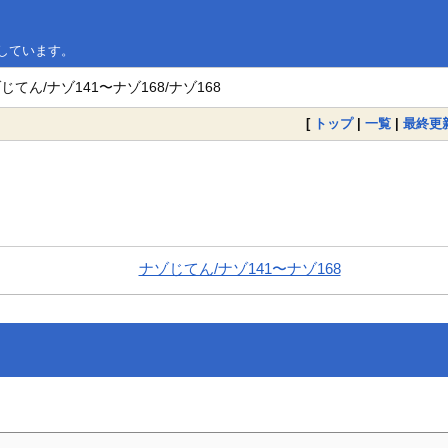
略しています。
じてん/ナゾ141〜ナゾ168/ナゾ168
[
トップ
|
一覧
|
最終更
ナゾじてん/ナゾ141〜ナゾ168