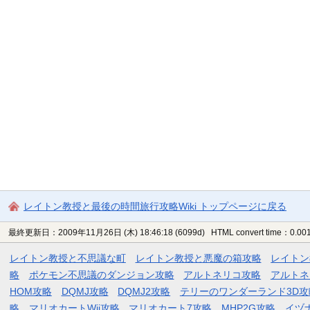
レイトン教授と最後の時間旅行攻略Wiki トップページに戻る
最終更新日：2009年11月26日 (木) 18:46:18
(6099d)
HTML convert time：0.001
レイトン教授と不思議な町
レイトン教授と悪魔の箱攻略
レイトン
略
ポケモン不思議のダンジョン攻略
アルトネリコ攻略
アルトネ
HOM攻略
DQMJ攻略
DQMJ2攻略
テリーのワンダーランド3D攻
略
マリオカートWii攻略
マリオカート7攻略
MHP2G攻略
イヅ