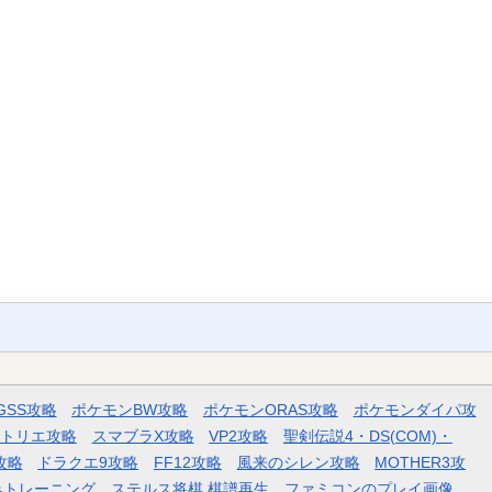
GSS攻略
ポケモンBW攻略
ポケモンORAS攻略
ポケモンダイパ攻
トリエ攻略
スマブラX攻略
VP2攻略
聖剣伝説4・DS(COM)・
攻略
ドラクエ9攻略
FF12攻略
風来のシレン攻略
MOTHER3攻
みトレーニング
ステルス将棋 棋譜再生
ファミコンのプレイ画像