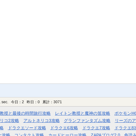
 sec.
今日：2 昨日：0 累計：3071
教授と最後の時間旅行攻略
レイトン教授と魔神の笛攻略
ポケモンH
リコ2攻略
アルトネリコ3攻略
グランファンタズム攻略
リーズのア
略
ドラクエソード攻略
ドラクエ6攻略
ドラクエ7攻略
ドラクエ8
ナ攻略
コンタクト攻略
カードヒーロー攻略
ZAPAブログ2.0
色読