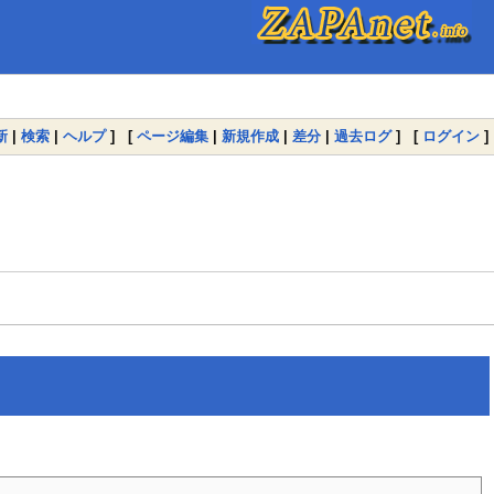
新
|
検索
|
ヘルプ
] [
ページ編集
|
新規作成
|
差分
|
過去ログ
] [
ログイン
]