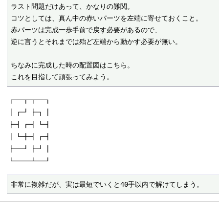
ラスト問題だけあって、かなりの難関。

コツとしては、真ん中の赤いパーツを左端に寄せておくこと。

赤パーツは完成一歩手前で戻す必要があるので、

逆に言うとそれまでは殆ど左端から動かす必要が無い。

ちなみに完成した時の配置図はこちら。

これを目指して頑張ってみよう。
┏━┳┳━┓
┃┏┛┣┓┃
┣┫┏┫┗┫
┃┗╋┫┏┫
┣━┛┣┛┃
┗━━┻━┛
非常に複雑だが、実は最短でいくと40手以内で解けてしまう。