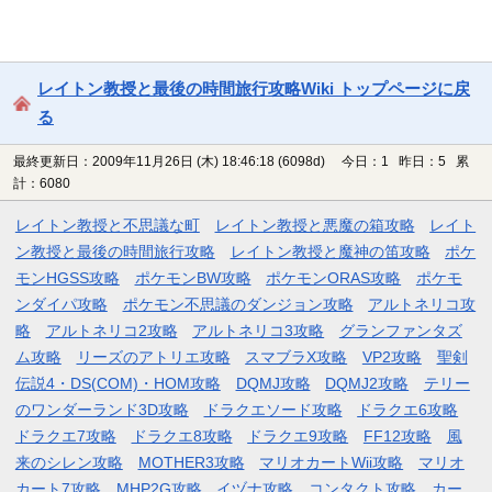
レイトン教授と最後の時間旅行攻略Wiki トップページに戻
る
最終更新日：2009年11月26日 (木) 18:46:18
(6098d)
今日：1 昨日：5 累
計：6080
レイトン教授と不思議な町
レイトン教授と悪魔の箱攻略
レイト
ン教授と最後の時間旅行攻略
レイトン教授と魔神の笛攻略
ポケ
モンHGSS攻略
ポケモンBW攻略
ポケモンORAS攻略
ポケモ
ンダイパ攻略
ポケモン不思議のダンジョン攻略
アルトネリコ攻
略
アルトネリコ2攻略
アルトネリコ3攻略
グランファンタズ
ム攻略
リーズのアトリエ攻略
スマブラX攻略
VP2攻略
聖剣
伝説4・DS(COM)・HOM攻略
DQMJ攻略
DQMJ2攻略
テリー
のワンダーランド3D攻略
ドラクエソード攻略
ドラクエ6攻略
ドラクエ7攻略
ドラクエ8攻略
ドラクエ9攻略
FF12攻略
風
来のシレン攻略
MOTHER3攻略
マリオカートWii攻略
マリオ
カート7攻略
MHP2G攻略
イヅナ攻略
コンタクト攻略
カー