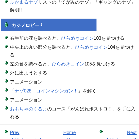
ふかまるナゾ
リストの「てがみのナゾ」「ギャングのナゾ」
解明!!
†
カジノロビー
右手前の花を調べると、
ひらめきコイン
103を見つける
中央上の丸い部分を調べると、
ひらめきコイン
104を見つけ
る
左の台を調べると、
ひらめきコイン
105を見つける
外に出ようとする
アニメーション
「
ナゾ028 コインマシンガン！
」を解く
アニメーション
おもちゃのくるま
のコース「がんばれボストロ！」を手に入
れる
Prev
Home
Next