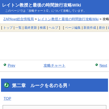
レイトン教授と最後の時間旅行攻略Wiki
このページでは「攻略チャート/2」について攻略しています。
ZAPAnet総合情報局
>
レイトン教授と最後の時間旅行攻略Wiki
> 攻
[
トップ
|
一覧
|
最終更新
|
検索
|
ヘルプ
] [
ページ編集
|
新規作成
|
差分
|
Prev
攻略チャート
Next
第二章 ルークを名のる男
†
TOP