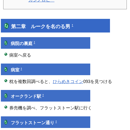
第二章 ルークを名のる男
†
†
病院の裏庭
病室へ戻る
†
病室
枕を複数回調べると、
ひらめきコイン
093を見つける
†
オークランド駅
券売機を調べ、フラットストーン駅に行く
†
フラットストーン通り