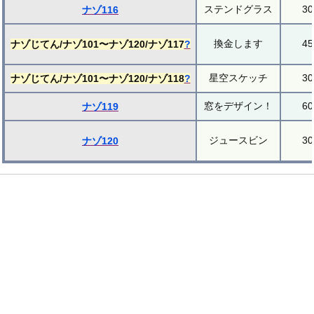
ステンドグラス
30
ナゾ116
換金します
45
ナゾじてん/ナゾ101〜ナゾ120/ナゾ117
?
星空スケッチ
30
ナゾじてん/ナゾ101〜ナゾ120/ナゾ118
?
窓をデザイン！
60
ナゾ119
ジュースビン
30
ナゾ120