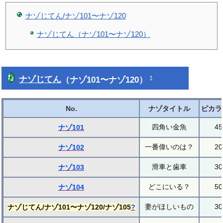
ナゾじてん/ナゾ101〜ナゾ120
ナゾじてん（ナゾ101〜ナゾ120）
ナゾじてん
（ナゾ101〜ナゾ120）
†
No.
ナゾタイトル
ピカラ
四角い金魚
45
ナゾ101
一番偉いのは？
20
ナゾ102
滑車と歯車
30
ナゾ103
どこにいる？
50
ナゾ104
妻がほしいもの
30
ナゾじてん/ナゾ101〜ナゾ120/ナゾ105
?